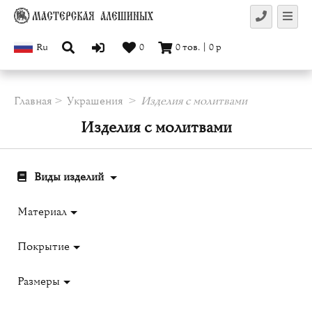
Ru
0
0
тов.
|
0
р
Главная
Украшения
Изделия с молитвами
Изделия с молитвами
Виды изделий
Материал
Покрытие
Размеры