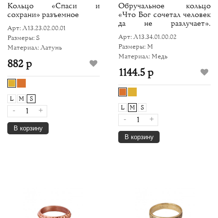
Кольцо «Спаси и
Обручальное кольцо
сохрани» разъемное
«Что Бог сочетал человек
да не разлучает».
Арт: Л13.23.02.00.01
Тонированное
Арт: Л13.34.01.00.02
Размеры: S
Размеры: M
Материал: Латунь
Материал: Медь
882 р
1144.5 р
L
M
S
L
M
S
-
+
-
+
В корзину
В корзину