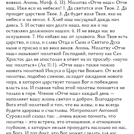
вовеки. Аминь; Матф. 6, 13). Молитва «Отче наш»: Отче
наш, Иже еси на небесех! 1. Да святится имя Твое. 2. Да
приидет царствие Твое. 3. Да будет воля Твоя, яко на
небеси и на земли. 4. Хлеб наш насущный даждь нам
днесь. 5. И остави нам долги наша, яко же и мы
оставляем должником нашим. 6. И не введи нас во
искушение. 7. Но избави нас от лукавого. Яко Твое есть
царство, и сила, и слава Отца и Сына и Святаго Духа
ныне и присно и во веки веков. Аминь. Молитву «Отче
наш» называют молитвой Господней, потому как Сам
Христос дал ее апостолам в ответ на их просьбу: «научи
нас молиться» (Лк 11:1). «Отче наш» также можно
назвать молитвой Иисуса о Царстве Божьем. От всей
молитвы, подобно сиянию, исходит ожидание нового
мира, в котором царствует только Бог и побеждена
власть зла. И главная тайна этой молитвы познается не
только в горе. Чтение «Отче наш» каждый день —
наполняет вашу жизнь светом и добром. Благодарите
Бога этой молитвой о том, что вы живы, и вы всегда
будете здоровы и счастливы. Митрополит Антоний
Сурожский сказал так: …очень важно помнить, что
молитва – это встреча, это отношения, и отношения
глубокие, к которым нельзя принудить насильно ни нас,
ни Бога. И тот факт, что Бог может сделать для нас