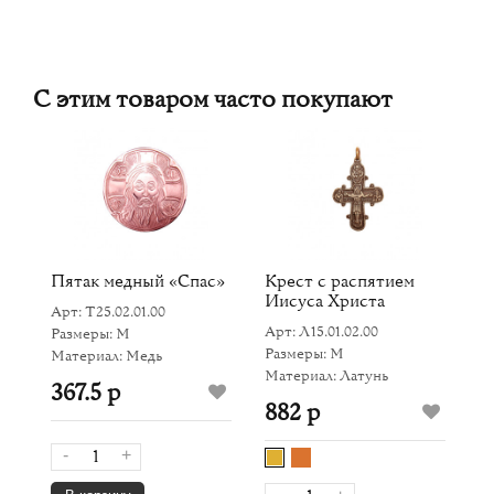
С этим товаром часто покупают
Пятак медный «Спас»
Крест с распятием
К
Иисуса Христа
№
Арт: Т25.02.01.00
Арт: Л15.01.02.00
Ар
Размеры: M
Размеры: M
Р
Материал: Медь
Материал: Латунь
М
367.5 р
882 р
7
-
+