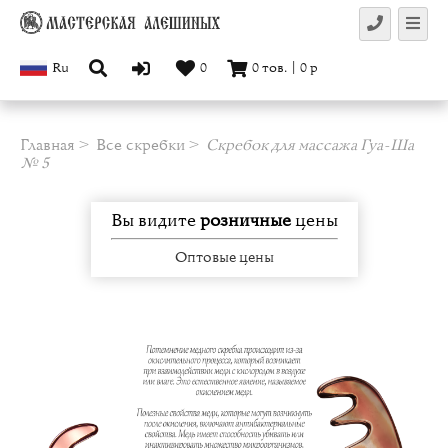
Ru
0
0
тов.
|
0
р
Главная
Все скребки
Скребок для массажа Гуа-Ша
№ 5
Вы видите
розничные
цены
Оптовые цены