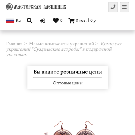
Ru
0
0
тов.
|
0
р
Главная
Малые комплекты украшений
Комплект
украшений "Суздальские ястребы" в подарочной
упаковке.
Вы видите
розничные
цены
Оптовые цены