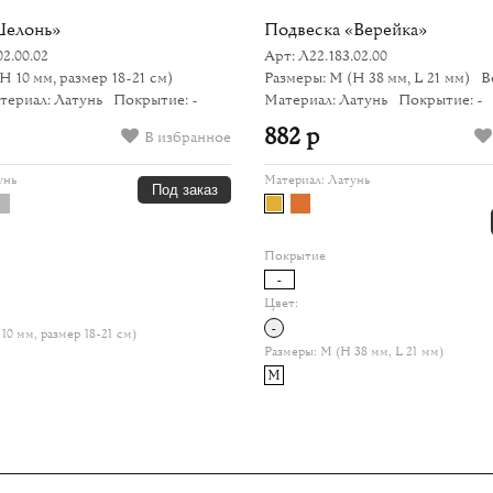
Шелонь»
Подвеска «Верейка»
02.00.02
Арт: Л22.183.02.00
(H 10 мм, размер 18-21 см)
Размеры: M
(H 38 мм, L 21 мм)
Ве
териал: Латунь
Покрытие: -
Материал: Латунь
Покрытие: -
882 р
В избранное
унь
Материал:
Латунь
Под заказ
Покрытие
-
Цвет:
-
10 мм, размер 18-21 см)
Размеры:
M (H 38 мм, L 21 мм)
M