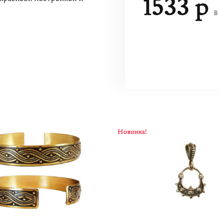
1533 р
В
Новинка!