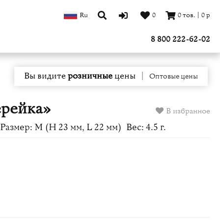
Ru
0
0
тов.
|
0
р
8 800 222-62-02
Вы видите
розничные
цены
|
Оптовые цены
ерейка»
В избранное
Размер: M (H 23 мм, L 22 мм)
Вес: 4.5 г.