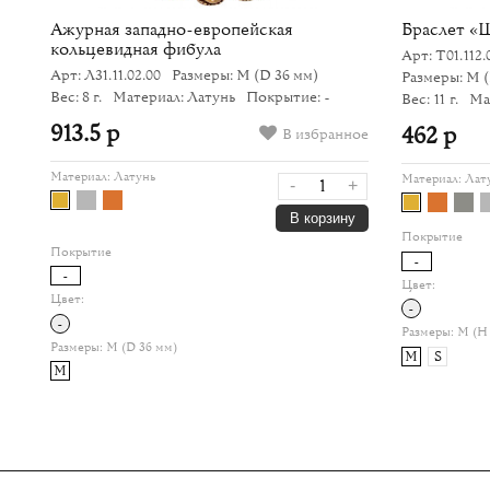
Ажурная западно-европейская
Браслет «
кольцевидная фибула
Арт: Т01.112.
Арт: Л31.11.02.00
Размеры: M
(D 36 мм)
Размеры: M
Вес: 8 г.
Материал: Латунь
Покрытие: -
Вес: 11 г.
Ма
913.5 р
462 р
В избранное
Материал:
Латунь
Материал:
Лат
-
+
В корзину
Покрытие
Покрытие
-
-
Цвет:
Цвет:
-
-
Размеры:
M (H 
Размеры:
M (D 36 мм)
M
S
M