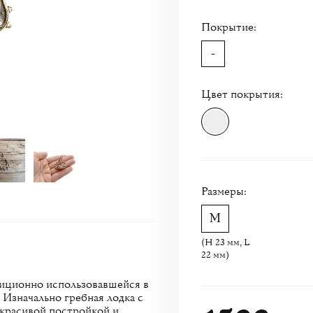
Покрытие:
-
Цвет покрытия:
Размеры:
(H 23 мм, L
22 мм)
адиционно использовавшейся в
 Изначально гребная лодка с
 красивой постройкой и