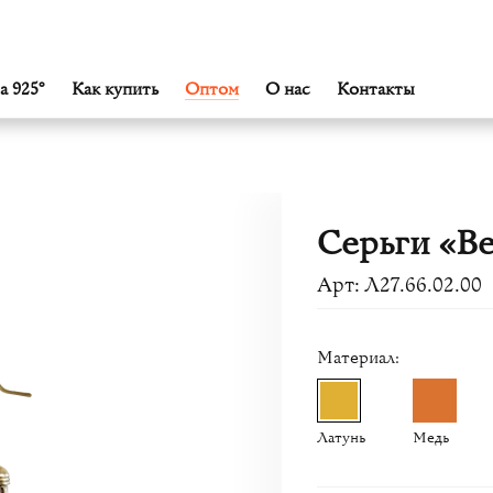
а 925°
Как купить
Оптом
О нас
Контакты
Серьги «В
Арт: Л27.66.02.00
Материал:
Латунь
Медь