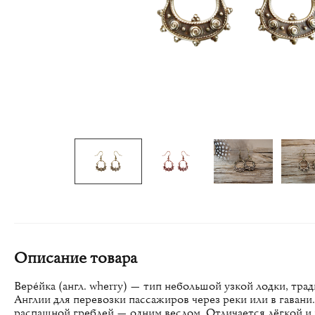
Описание товара
Вере́йка (англ. wherry) — тип небольшой узкой лодки, тр
Англии для перевозки пассажиров через реки или в гавани.
распашной греблей — одним веслом. Отличается лёгкой и