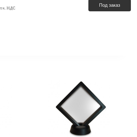
Под заказ
 т.ч. НДС