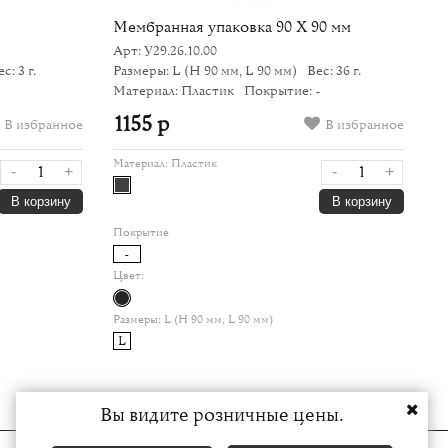
Мембранная упаковка 90 Х 90 мм
Арт: У29.26.10.00
с: 3 г.
Размеры: L
(H 90 мм, L 90 мм)
Вес: 36 г.
Материал: Пластик
Покрытие: -
1155 р
В избранное
В избранное
Материал:
Пластик
-
+
-
+
В корзину
В корзину
Покрытие
-
Цвет:
Размеры:
L (H 90 мм, L 90 мм)
L
Вы видите розничные цены.