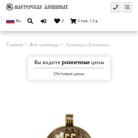
Ru
0
0
тов.
|
0
р
Главная
Все лунницы
Лунница «Ежевика»
Вы видите
розничные
цены
Оптовые цены