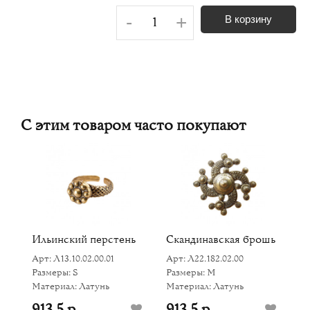
-
+
В корзину
С этим товаром часто покупают
ка
Ильинский перстень
Скандинавская брошь
С
Арт: Л13.10.02.00.01
Арт: Л22.182.02.00
Ар
Размеры: S
Размеры: M
Р
Материал: Латунь
Материал: Латунь
Ма
913.5 р
913.5 р
1