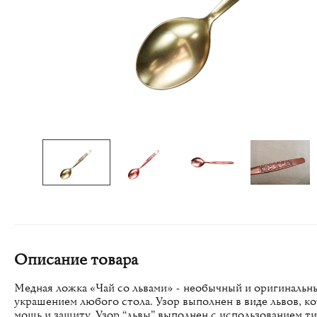
Описание товара
Медная ложка «Чай со львами» - необычный и оригинальн
украшением любого стола. Узор выполнен в виде львов, к
мощь и защиту. Узор “львы” выполнен с использованием т