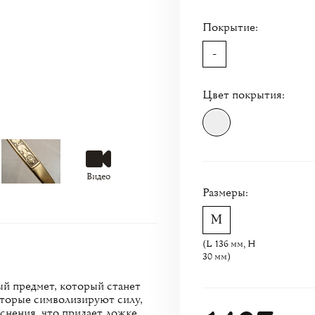
Покрытие:
-
Цвет покрытия:
Видео
Размеры:
(L 136 мм, H
30 мм)
ый предмет, который станет
оторые символизируют силу,
иснения, что придает ложке