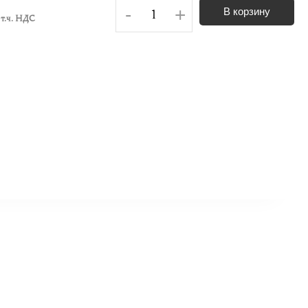
-
+
В корзину
 т.ч. НДС