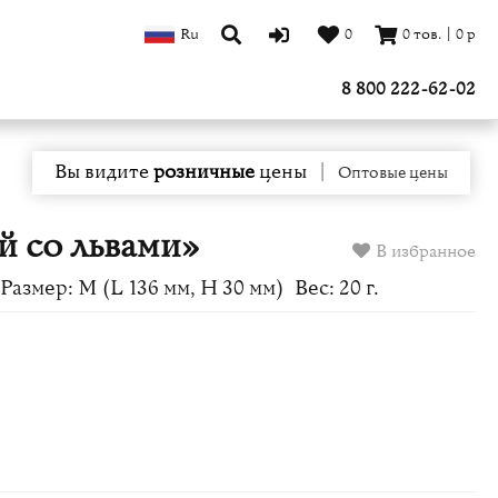
Ru
0
0
тов.
|
0
р
8 800 222-62-02
Вы видите
розничные
цены
|
Оптовые цены
й со львами»
В избранное
Размер: M (L 136 мм, H 30 мм)
Вес: 20 г.