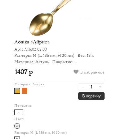
Ложка «Айрис»
Арт: Л16.02.02.00
Размеры: M
(L 136 мм, H 30 мм)
Вес: 18 г.
Материал: Латунь
Покрытие: -
1407 р
В избранное
Материал:
Латунь
-
+
В корзину
Покрытие
-
Цвет:
-
Размеры:
M (L 136 мм, H 30 мм)