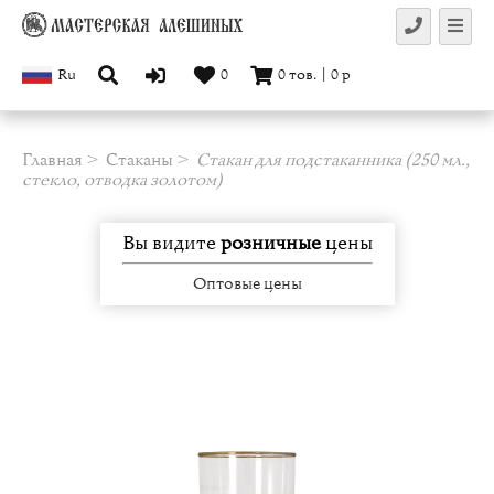
Ru
0
0
тов.
|
0
р
Главная
Стаканы
Стакан для подстаканника (250 мл.,
стекло, отводка золотом)
Вы видите
розничные
цены
Оптовые цены