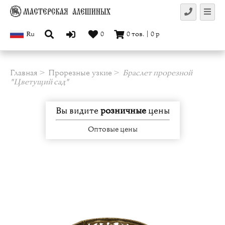
Ru
0
0
тов.
|
0
р
Главная
Прорезные узкие
Браслет прорезной
"Цветущий сад"
Вы видите
розничные
цены
Оптовые цены