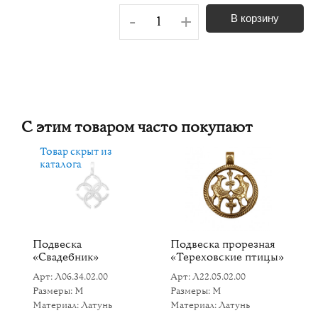
-
+
В корзину
С этим товаром часто покупают
Товар скрыт из
каталога
Подвеска
Подвеска прорезная
С
«Свадебник»
«Тереховские птицы»
Ар
Арт: Л06.34.02.00
Арт: Л22.05.02.00
Р
Размеры: M
Размеры: M
Ма
Материал: Латунь
Материал: Латунь
9
°