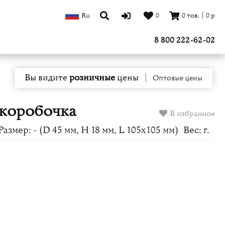
Ru
0
0
тов.
|
0
р
8 800 222-62-02
Вы видите
розничные
цены
|
Оптовые цены
 коробочка
В избранное
Размер: - (D 45 мм, H 18 мм, L 105x105 мм)
Вес: г.