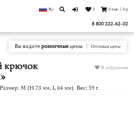
Ru
0
0
тов.
|
0
р
8 800 222-62-02
Вы видите
розничные
цены
|
Оптовые цены
й крючок
В избранное
ы»
Размер: M (H 73 мм, L 64 мм)
Вес: 59 г.