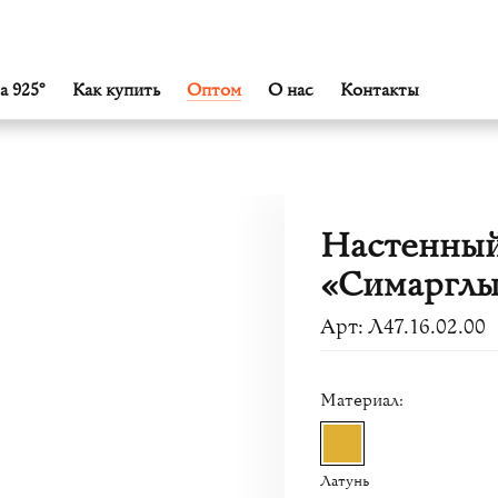
а 925°
Как купить
Оптом
О нас
Контакты
Настенны
«Симаргл
Арт: Л47.16.02.00
Материал:
Латунь