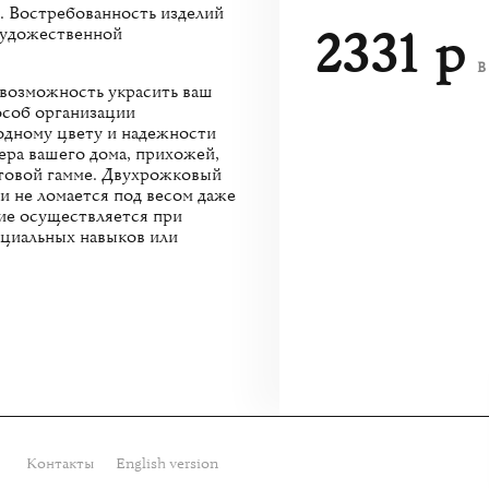
я. Востребованность изделий
2331 р
художественной
В
возможность украсить ваш
особ организации
одному цвету и надежности
ера вашего дома, прихожей,
етовой гамме. Двухрожковый
и не ломается под весом даже
ие осуществляется при
ециальных навыков или
Контакты
English version