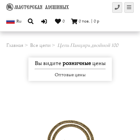
Ru
0
0
тов.
|
0
р
Главная
Все цепи
Цепь Панцирь двойной 100
Вы видите
розничные
цены
Оптовые цены