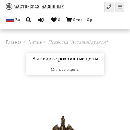
Ru
0
0
тов.
|
0
р
Главная
Литые
Подвеска "Летящий дракон"
Вы видите
розничные
цены
Оптовые цены