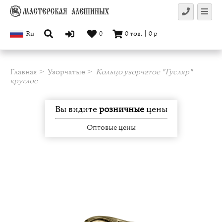
Ru
0
0
тов.
|
0
р
Главная
Узорчатые
Кольцо узорчатое "Гусляр"
круглое
Вы видите
розничные
цены
Оптовые цены