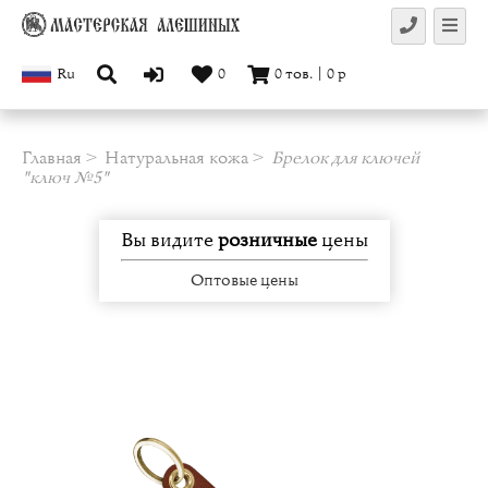
Ru
0
0
тов.
|
0
р
Главная
Натуральная кожа
Брелок для ключей
"ключ №5"
Вы видите
розничные
цены
Оптовые цены