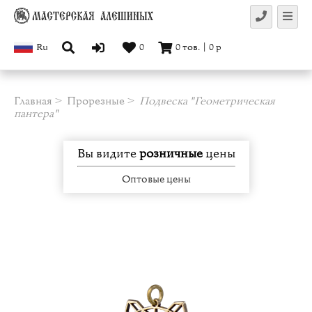
Ru
0
0
тов.
|
0
р
Главная
Прорезные
Подвеска "Геометрическая
пантера"
Вы видите
розничные
цены
Оптовые цены