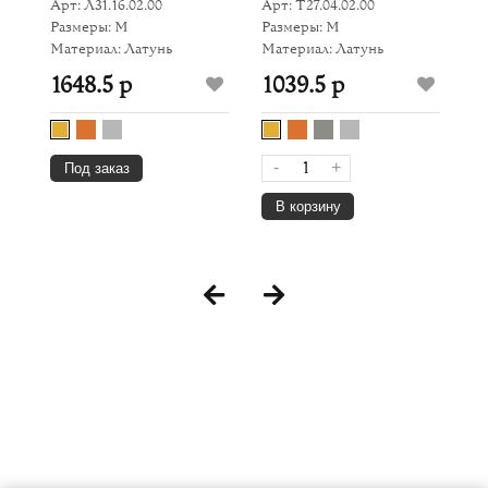
Арт: Л31.16.02.00
Арт: Т27.04.02.00
Ар
Размеры: M
Размеры: M
Р
Материал: Латунь
Материал: Латунь
Ма
1648.5 р
1039.5 р
9
-
+
Под заказ
В корзину