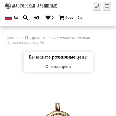
Ru
0
0
тов.
|
0
р
Главная
Прорезные
Подвеска прорезная
«Суздальские голуби»
Вы видите
розничные
цены
Оптовые цены