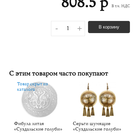
808.5 р
В т.ч. НДС
-
+
В корзину
С этим товаром часто покупают
Товар скрыт из
каталога
Фибула литая
Серьги шумящие
С
«Суздальские голуби»
«Суздальские голуби»
г
и»