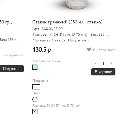
0 гр.,
Стакан граненый (250 мл., стекло)
С
п
Арт: Л38.03.23.00
Ар
Размеры: M
(H 111 мм, D 75 мм)
Вес: 235 г.
Вес: 156 г.
Р
Материал: Стекло
Покрытие: -
Ве
430.5 р
В избранное
1
В избранное
Материал:
Стекло
-
+
Ма
Под заказ
В корзину
Покрытие
По
-
Цвет:
Цв
-
Размеры:
M (H 111 мм, D 75 мм)
Ра
M