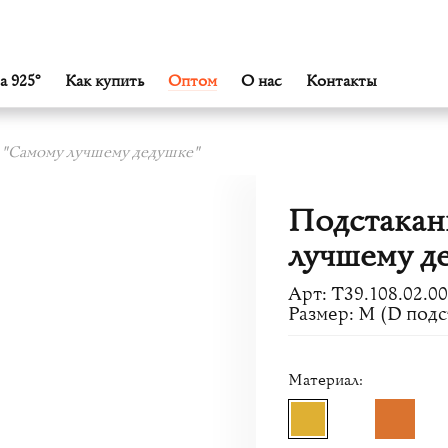
а 925°
Как купить
Оптом
О нас
Контакты
 "Самому лучшему дедушке"
Подстакан
лучшему д
Арт: Т39.108.02.00
Размер: M (D подс
Материал: