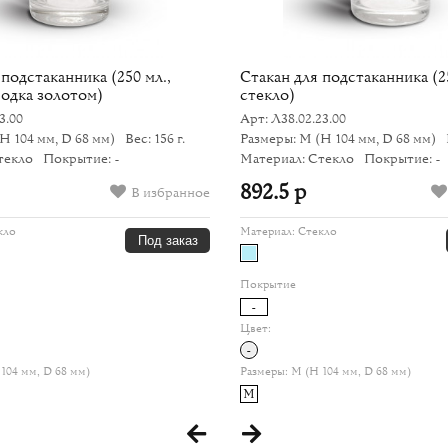
 подстаканника (250 мл.,
Стакан для подстаканника (25
водка золотом)
стекло)
3.00
Арт: Л38.02.23.00
(H 104 мм, D 68 мм)
Вес: 156 г.
Размеры: M
(H 104 мм, D 68 мм)
текло
Покрытие: -
Материал: Стекло
Покрытие: -
892.5 р
В избранное
кло
Материал:
Стекло
Под заказ
Покрытие
-
Цвет:
-
104 мм, D 68 мм)
Размеры:
M (H 104 мм, D 68 мм)
M