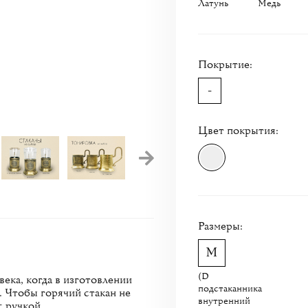
Латунь
Медь
Покрытие:
-
Цвет покрытия:
Видео
Размеры:
(D
ека, когда в изготовлении
подстаканника
. Чтобы горячий стакан не
внутренний
с ручкой.