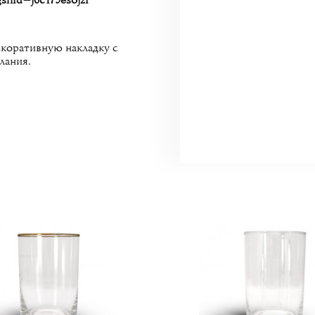
hid=j6c179esojzi
екоративную накладку с
лания.