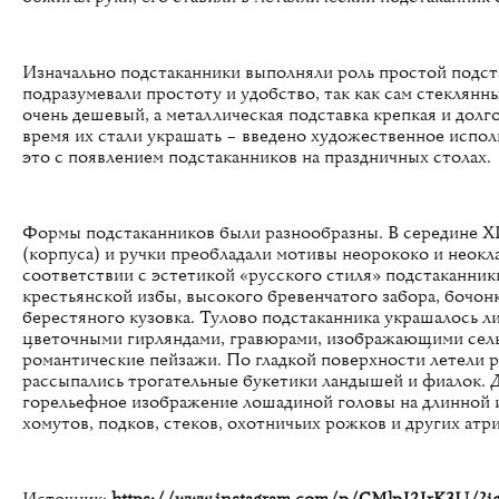
Изначально подстаканники выполняли роль простой подст
подразумевали простоту и удобство, так как сам стеклянны
очень дешевый, а металлическая подставка крепкая и долг
время их стали украшать – введено художественное испол
это с появлением подстаканников на праздничных столах.
Формы подстаканников были разнообразны. В середине XI
(корпуса) и ручки преобладали мотивы неорококо и неокла
соответствии с эстетикой «русского стиля» подстаканники
крестьянской избы, высокого бревенчатого забора, бочонк
берестяного кузовка. Тулово подстаканника украшалось л
цветочными гирляндами, гравюрами, изображающими сель
романтические пейзажи. По гладкой поверхности летели р
рассыпались трогательные букетики ландышей и фиалок. Д
горельефное изображение лошадиной головы на длинной 
хомутов, подков, стеков, охотничьих рожков и других атр