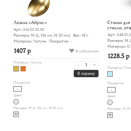
Ложка «Айрис»
Стакан для
стекло, от
Арт: Л16.02.02.00
Арт: Л38.01.2
Размеры: M
(L 136 мм, H 30 мм)
Вес: 18 г.
Размеры: M
Материал: Латунь
Покрытие: -
Материал: С
1407 р
ное
В избранное
1228.5 р
Материал:
Латунь
-
+
з
Материал:
Сте
В корзину
Покрытие
Покрытие
-
-
Цвет:
Цвет:
-
-
Размеры:
M (L 136 мм, H 30 мм)
Размеры:
M (H 
M
M