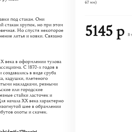
67 мм)
авки под стакан. Они
й стакан хрупок, но при этом
5145 р
овечная. Но спустя некоторое
В 
нение литья и ковки. Связано
X века в оформлении тулова
ссицизма. С 1870-х годов в
 создавались в виде сруба
а, кадушки, плетеного
итыми накладками, резными
ские или городские
езные стайки ласточек и
ля начала ХХ века характерно
изогнутой шее в обрамлении
ибутов охоты и скачек.