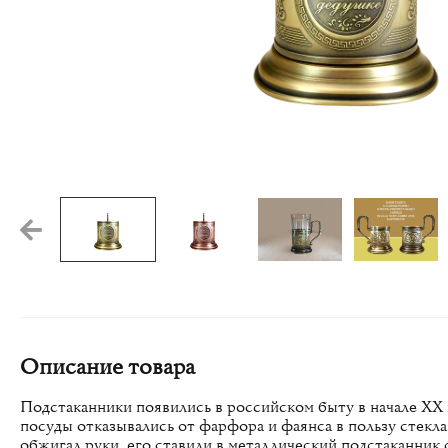
Видео
Описание товара
Подстаканники появились в российском быту в начале XX в
посуды отказывались от фарфора и фаянса в пользу стекла
обжигал руки, его ставили в металлический подстаканник 