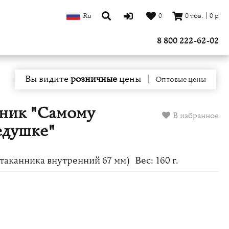
Ru
0
0
тов.
|
0
р
8 800 222-62-02
Вы видите
розничные
цены
|
Оптовые цены
ник "Самому
В избранное
едушке"
таканника внутренний 67 мм)
Вес: 160 г.