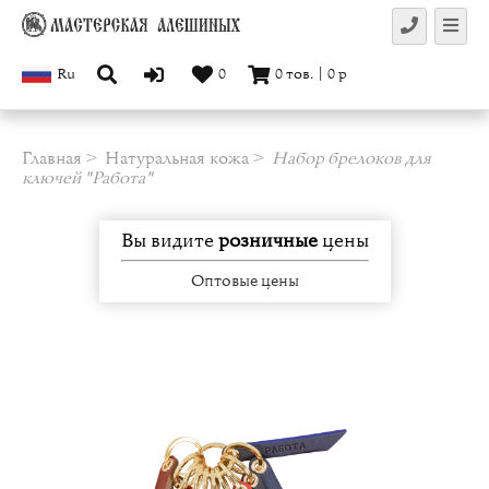
Ru
0
0
тов.
|
0
р
Главная
Натуральная кожа
Набор брелоков для
ключей "Работа"
Вы видите
розничные
цены
Оптовые цены