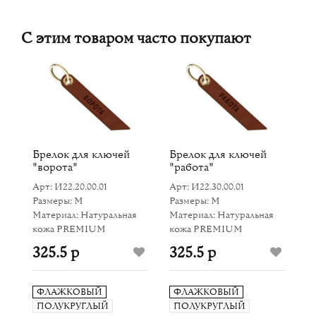
С этим товаром часто покупают
Брелок для ключей
Брелок для ключей
Б
"ворота"
"работа"
"
Арт: И22.20.00.01
Арт: И22.30.00.01
Ар
Размеры: M
Размеры: M
Р
Материал: Натуральная
Материал: Натуральная
М
кожа PREMIUM
кожа PREMIUM
к
325.5 р
325.5 р
3
ФЛАЖКОВЫЙ
ФЛАЖКОВЫЙ
ПОЛУКРУГЛЫЙ
ПОЛУКРУГЛЫЙ