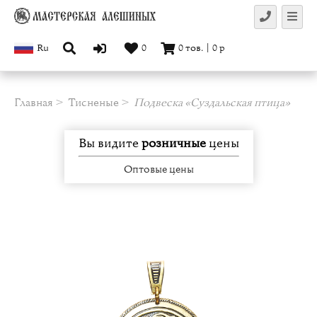
Ru
0
0
тов.
|
0
р
Главная
Тисненые
Подвеска «Суздальская птица»
Вы видите
розничные
цены
Оптовые цены