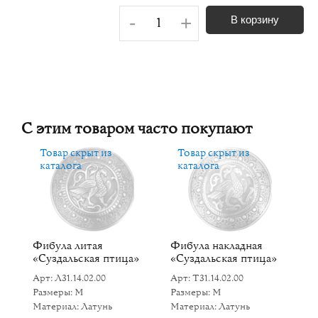
-
+
В корзину
С этим товаром часто покупают
Товар скрыт из
Товар скрыт из
каталога
каталога
Фибула литая
Фибула накладная
К
«Суздальская птица»
«Суздальская птица»
«
»
Арт: Л31.14.02.00
Арт: Т31.14.02.00
Ар
Размеры: M
Размеры: M
Р
Материал: Латунь
Материал: Латунь
Ма